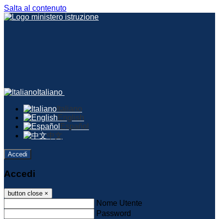
Salta al contenuto
Italiano
Italiano
English
Español
中文
Accedi
Accedi
button close
×
Nome Utente
Password