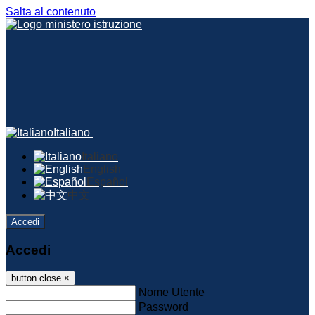
Salta al contenuto
Italiano
Italiano
English
Español
中文
Accedi
Accedi
button close
×
Nome Utente
Password