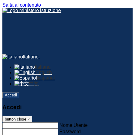
Salta al contenuto
Italiano
Italiano
English
Español
中文
Accedi
Accedi
button close
×
Nome Utente
Password