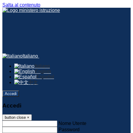
Salta al contenuto
Italiano
Italiano
English
Español
中文
Accedi
Accedi
button close
×
Nome Utente
Password