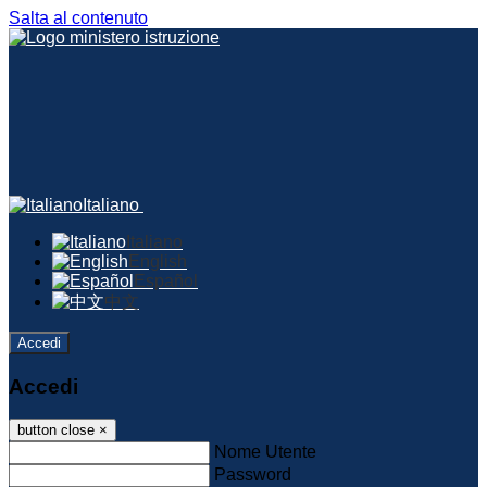
Salta al contenuto
Italiano
Italiano
English
Español
中文
Accedi
Accedi
button close
×
Nome Utente
Password