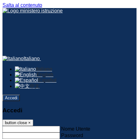
Salta al contenuto
Italiano
Italiano
English
Español
中文
Accedi
Accedi
button close
×
Nome Utente
Password