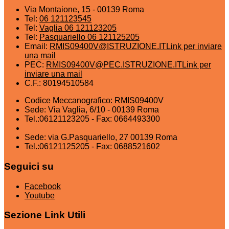
Via Montaione, 15 - 00139 Roma
Tel:
06 121123545
Tel:
Vaglia 06 121123205
Tel:
Pasquariello 06 121125205
Email:
RMIS09400V@ISTRUZIONE.IT
Link per inviare
una mail
PEC:
RMIS09400V@PEC.ISTRUZIONE.IT
Link per
inviare una mail
C.F.: 80194510584
Codice Meccanografico: RMIS09400V
Sede: Via Vaglia, 6/10 - 00139 Roma
Tel.:06121123205 - Fax: 0664493300
Sede: via G.Pasquariello, 27 00139 Roma
Tel.:06121125205 - Fax: 0688521602
Seguici su
Facebook
Youtube
Sezione Link Utili