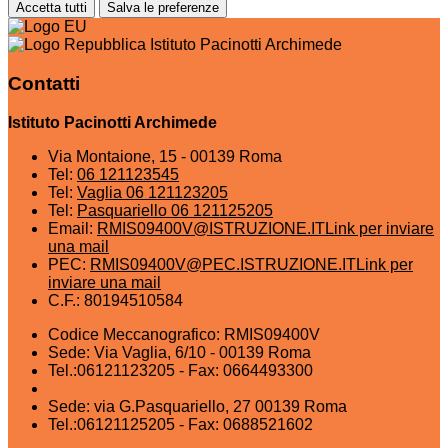
Accetta tutti
Salva le preferenze
Istituto Pacinotti Archimede
Contatti
Istituto Pacinotti Archimede
Via Montaione, 15 - 00139 Roma
Tel:
06 121123545
Tel:
Vaglia 06 121123205
Tel:
Pasquariello 06 121125205
Email:
RMIS09400V@ISTRUZIONE.IT
Link per inviare
una mail
PEC:
RMIS09400V@PEC.ISTRUZIONE.IT
Link per
inviare una mail
C.F.: 80194510584
Codice Meccanografico: RMIS09400V
Sede: Via Vaglia, 6/10 - 00139 Roma
Tel.:06121123205 - Fax: 0664493300
Sede: via G.Pasquariello, 27 00139 Roma
Tel.:06121125205 - Fax: 0688521602