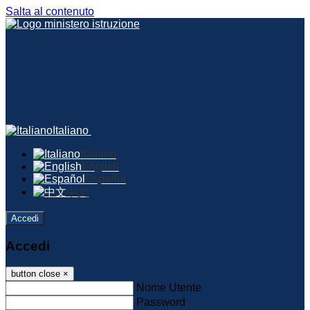
Salta al contenuto
Italiano
Italiano
English
Español
中文
Accedi
Accedi
button close
×
Nome Utente
Password