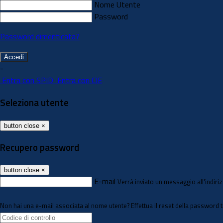
Nome Utente
Password
Password dimenticata?
-
Entra con SPID
Entra con CIE
Seleziona utente
button close
×
Recupero password
button close
×
E-mail
Verrà inviato un messaggio all'indiriz
Non hai una e-mail associata al nome utente? Effettua il reset della password 