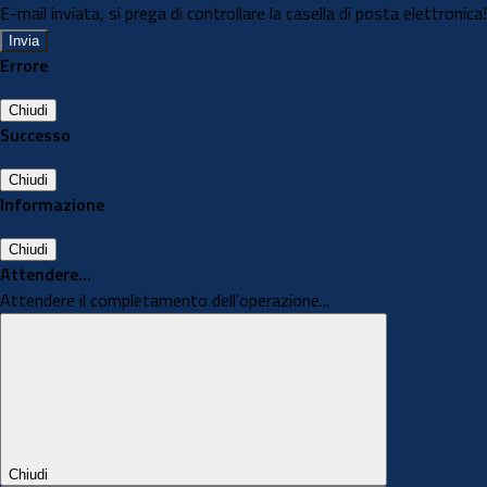
E-mail inviata, si prega di controllare la casella di posta elettronica!
Errore
Chiudi
Successo
Chiudi
Informazione
Chiudi
Attendere...
Attendere il completamento dell'operazione...
Chiudi