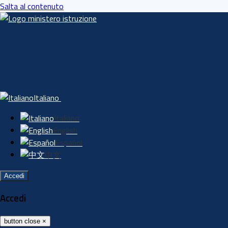
Salta al contenuto
Italiano
Italiano
English
Español
中文
Accedi
Accedi
button close
×