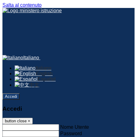
Salta al contenuto
Italiano
Italiano
English
Español
中文
Accedi
Accedi
button close
×
Nome Utente
Password