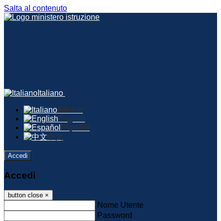
Salta al contenuto
Italiano
Italiano
English
Español
中文
Accedi
Accedi
button close
×
Nome Utente
Password