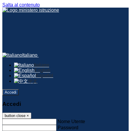
Salta al contenuto
Italiano
Italiano
English
Español
中文
Accedi
Accedi
button close
×
Nome Utente
Password