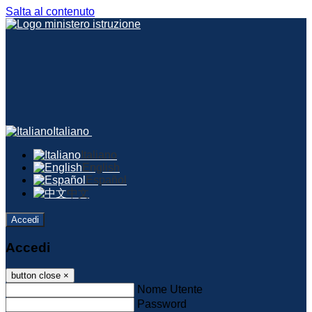
Salta al contenuto
Italiano
Italiano
English
Español
中文
Accedi
Accedi
button close
×
Nome Utente
Password