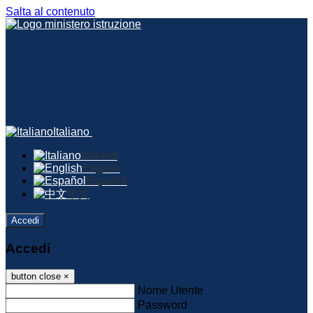
Salta al contenuto
Italiano
Italiano
English
Español
中文
Accedi
Accedi
button close
×
Nome Utente
Password