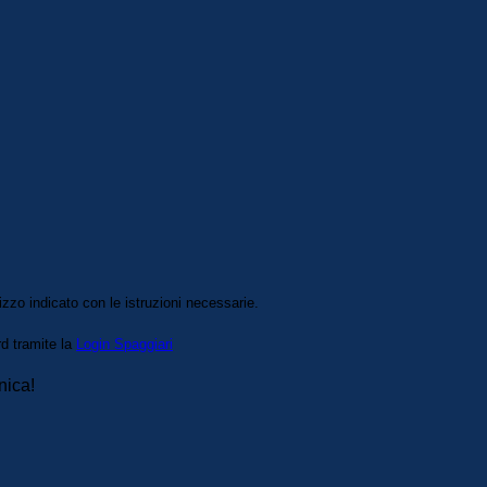
izzo indicato con le istruzioni necessarie.
rd tramite la
Login Spaggiari
nica!