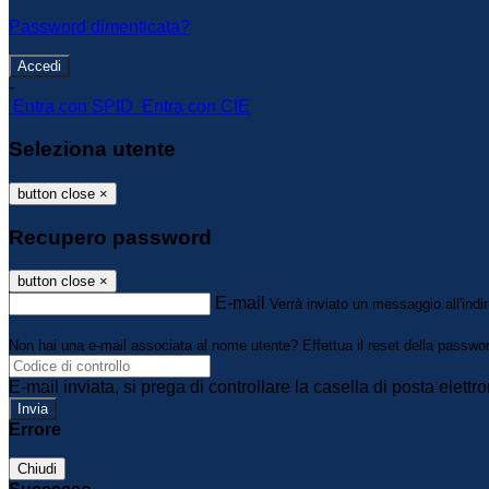
Password dimenticata?
-
Entra con SPID
Entra con CIE
Seleziona utente
button close
×
Recupero password
button close
×
E-mail
Verrà inviato un messaggio all'indir
Non hai una e-mail associata al nome utente? Effettua il reset della passwo
E-mail inviata, si prega di controllare la casella di posta elettro
Errore
Chiudi