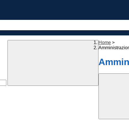
Home
>
Amministrazio
Ammini