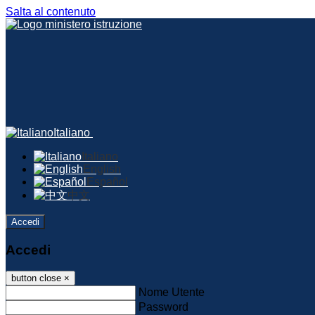
Salta al contenuto
Italiano
Italiano
English
Español
中文
Accedi
Accedi
button close
×
Nome Utente
Password