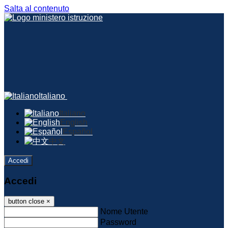
Salta al contenuto
Italiano
Italiano
English
Español
中文
Accedi
Accedi
button close
×
Nome Utente
Password