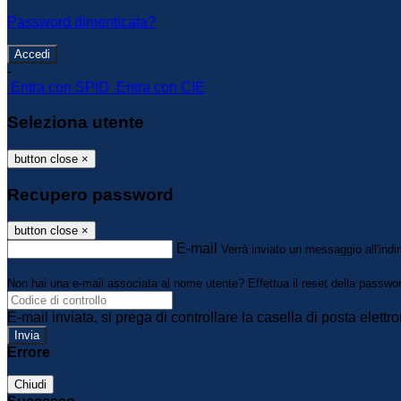
Password dimenticata?
-
Entra con SPID
Entra con CIE
Seleziona utente
button close
×
Recupero password
button close
×
E-mail
Verrà inviato un messaggio all'indir
Non hai una e-mail associata al nome utente? Effettua il reset della passwo
E-mail inviata, si prega di controllare la casella di posta elettro
Errore
Chiudi