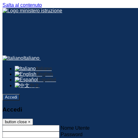
Salta al contenuto
Italiano
Italiano
English
Español
中文
Accedi
Accedi
button close
×
Nome Utente
Password