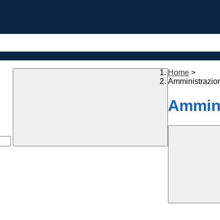
Home
>
Amministrazio
Ammini