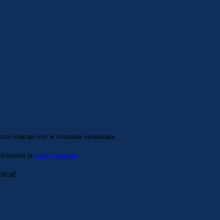
izzo indicato con le istruzioni necessarie.
rd tramite la
Login Spaggiari
nica!