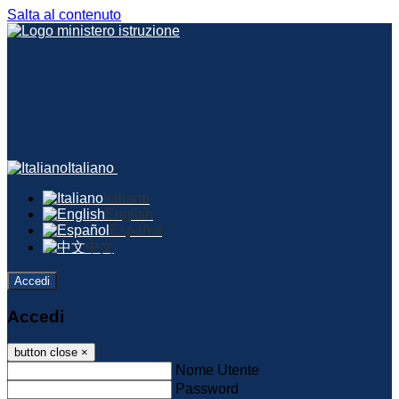
Salta al contenuto
Italiano
Italiano
English
Español
中文
Accedi
Accedi
button close
×
Nome Utente
Password