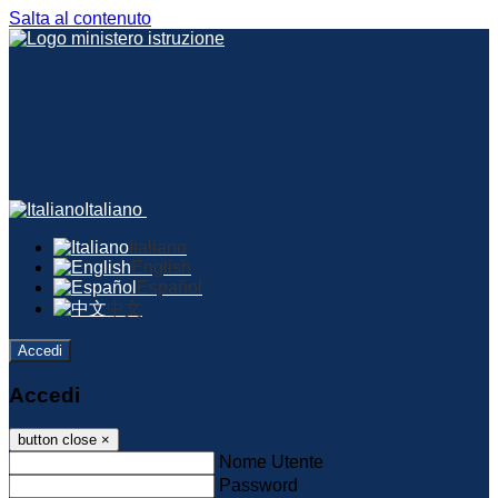
Salta al contenuto
Italiano
Italiano
English
Español
中文
Accedi
Accedi
button close
×
Nome Utente
Password