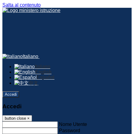
Salta al contenuto
Italiano
Italiano
English
Español
中文
Accedi
Accedi
button close
×
Nome Utente
Password