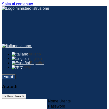
Salta al contenuto
Italiano
Italiano
English
Español
中文
Accedi
Accedi
button close
×
Nome Utente
Password