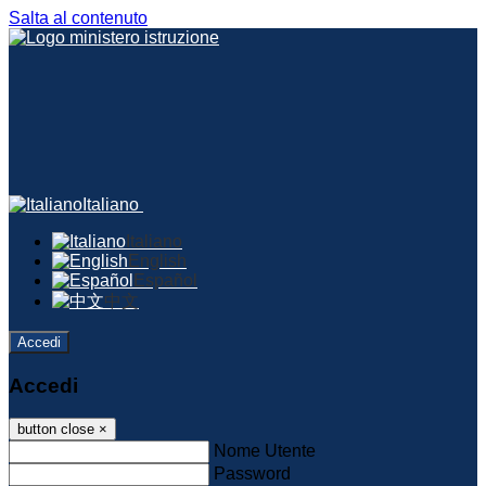
Salta al contenuto
Italiano
Italiano
English
Español
中文
Accedi
Accedi
button close
×
Nome Utente
Password