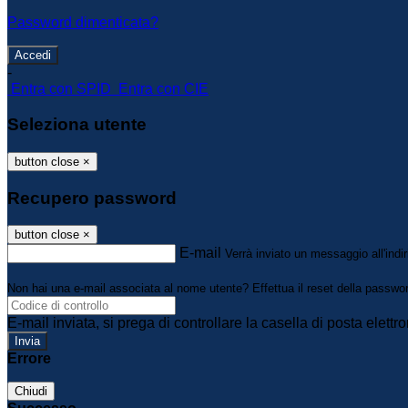
Password dimenticata?
-
Entra con SPID
Entra con CIE
Seleziona utente
button close
×
Recupero password
button close
×
E-mail
Verrà inviato un messaggio all'indir
Non hai una e-mail associata al nome utente? Effettua il reset della passwo
E-mail inviata, si prega di controllare la casella di posta elettro
Errore
Chiudi