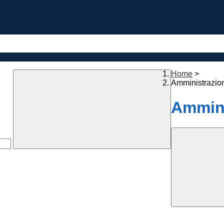
Home
>
Amministrazio
Ammini