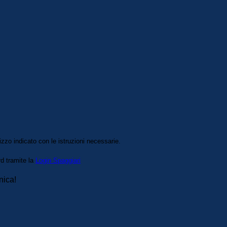
izzo indicato con le istruzioni necessarie.
rd tramite la
Login Spaggiari
nica!