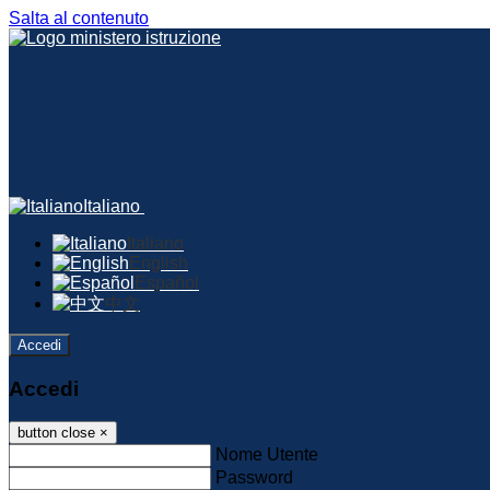
Salta al contenuto
Italiano
Italiano
English
Español
中文
Accedi
Accedi
button close
×
Nome Utente
Password