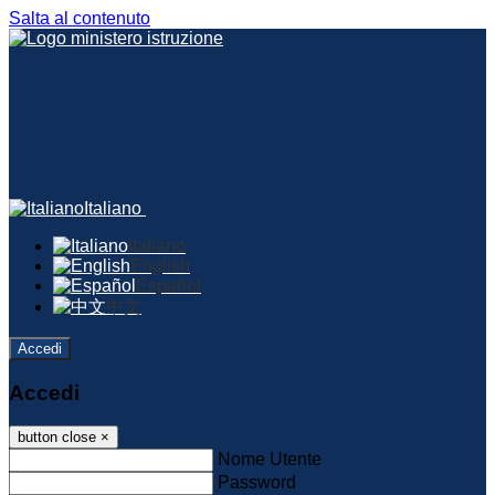
Salta al contenuto
Italiano
Italiano
English
Español
中文
Accedi
Accedi
button close
×
Nome Utente
Password