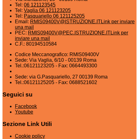
Tel:
06 121123545
Tel:
Vaglia 06 121123205
Tel:
Pasquariello 06 121125205
Email:
RMIS09400V@ISTRUZIONE.IT
Link per inviare
una mail
PEC:
RMIS09400V@PEC.ISTRUZIONE.IT
Link per
inviare una mail
C.F.: 80194510584
Codice Meccanografico: RMIS09400V
Sede: Via Vaglia, 6/10 - 00139 Roma
Tel.:06121123205 - Fax: 0664493300
Sede: via G.Pasquariello, 27 00139 Roma
Tel.:06121125205 - Fax: 0688521602
Seguici su
Facebook
Youtube
Sezione Link Utili
Cookie policy