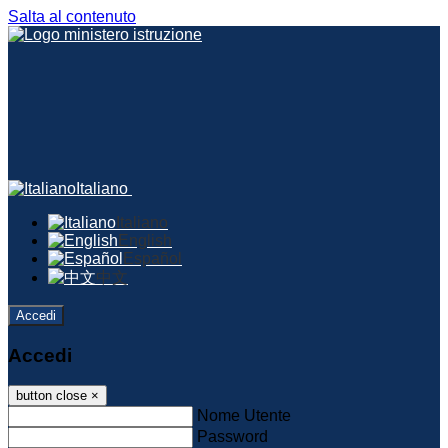
Salta al contenuto
Italiano
Italiano
English
Español
中文
Accedi
Accedi
button close
×
Nome Utente
Password