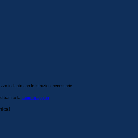
izzo indicato con le istruzioni necessarie.
rd tramite la
Login Spaggiari
nica!