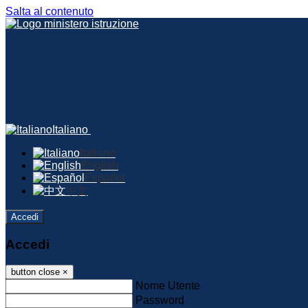
Salta al contenuto
Italiano
Italiano
English
Español
中文
Accedi
Accedi
button close
×
Nome Utente
Password