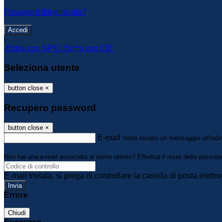
Password dimenticata?
-
Entra con SPID
Entra con CIE
Seleziona utente
button close
×
Recupero password
button close
×
E-mail
Verrà inviato un messaggio all'indir
Non hai una e-mail associata al nome utente? Effettua il reset della passwo
E-mail inviata, si prega di controllare la casella di posta elettro
Errore
Chiudi