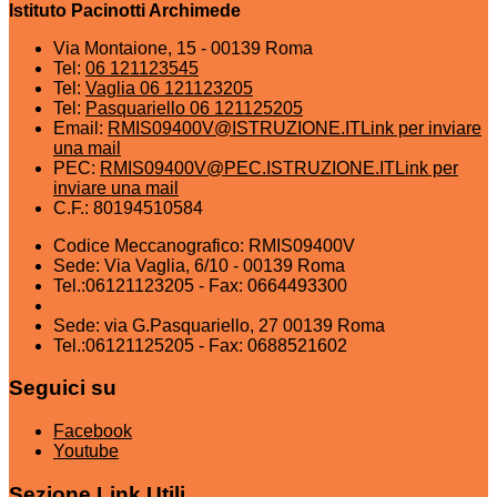
Istituto Pacinotti Archimede
Via Montaione, 15 - 00139 Roma
Tel:
06 121123545
Tel:
Vaglia 06 121123205
Tel:
Pasquariello 06 121125205
Email:
RMIS09400V@ISTRUZIONE.IT
Link per inviare
una mail
PEC:
RMIS09400V@PEC.ISTRUZIONE.IT
Link per
inviare una mail
C.F.: 80194510584
Codice Meccanografico: RMIS09400V
Sede: Via Vaglia, 6/10 - 00139 Roma
Tel.:06121123205 - Fax: 0664493300
Sede: via G.Pasquariello, 27 00139 Roma
Tel.:06121125205 - Fax: 0688521602
Seguici su
Facebook
Youtube
Sezione Link Utili