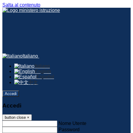
Salta al contenuto
Italiano
Italiano
English
Español
中文
Accedi
Accedi
button close
×
Nome Utente
Password