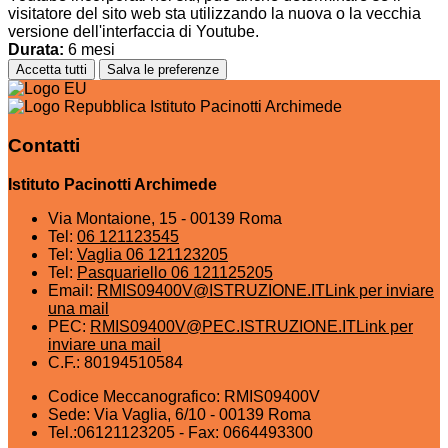
visitatore del sito web sta utilizzando la nuova o la vecchia
versione dell'interfaccia di Youtube.
Durata:
6 mesi
Accetta tutti
Salva le preferenze
Istituto Pacinotti Archimede
Contatti
Istituto Pacinotti Archimede
Via Montaione, 15 - 00139 Roma
Tel:
06 121123545
Tel:
Vaglia 06 121123205
Tel:
Pasquariello 06 121125205
Email:
RMIS09400V@ISTRUZIONE.IT
Link per inviare
una mail
PEC:
RMIS09400V@PEC.ISTRUZIONE.IT
Link per
inviare una mail
C.F.: 80194510584
Codice Meccanografico: RMIS09400V
Sede: Via Vaglia, 6/10 - 00139 Roma
Tel.:06121123205 - Fax: 0664493300