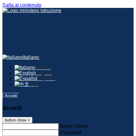
Salta al contenuto
Italiano
Italiano
English
Español
中文
Accedi
Accedi
button close
×
Nome Utente
Password