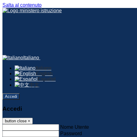
Salta al contenuto
Italiano
Italiano
English
Español
中文
Accedi
Accedi
button close
×
Nome Utente
Password