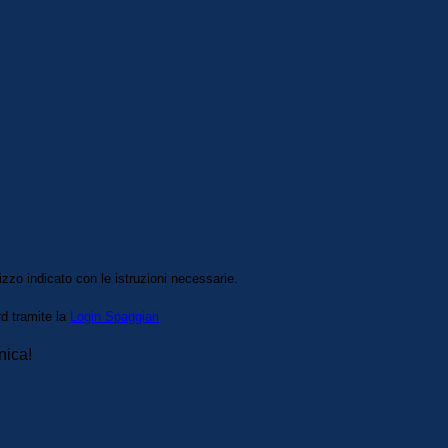
izzo indicato con le istruzioni necessarie.
rd tramite la
Login Spaggiari
nica!