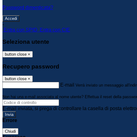
Password dimenticata?
-
Entra con SPID
Entra con CIE
Seleziona utente
button close
×
Recupero password
button close
×
E-mail
Verrà inviato un messaggio all'indir
Non hai una e-mail associata al nome utente? Effettua il reset della passwo
E-mail inviata, si prega di controllare la casella di posta elettro
Errore
Chiudi