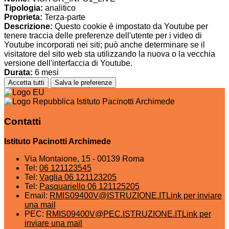
Tipologia:
analitico
Proprieta:
Terza-parte
Descrizione:
Questo cookie è impostato da Youtube per
tenere traccia delle preferenze dell'utente per i video di
Youtube incorporati nei siti; può anche determinare se il
visitatore del sito web sta utilizzando la nuova o la vecchia
versione dell'interfaccia di Youtube.
Durata:
6 mesi
Accetta tutti
Salva le preferenze
Istituto Pacinotti Archimede
Contatti
Istituto Pacinotti Archimede
Via Montaione, 15 - 00139 Roma
Tel:
06 121123545
Tel:
Vaglia 06 121123205
Tel:
Pasquariello 06 121125205
Email:
RMIS09400V@ISTRUZIONE.IT
Link per inviare
una mail
PEC:
RMIS09400V@PEC.ISTRUZIONE.IT
Link per
inviare una mail