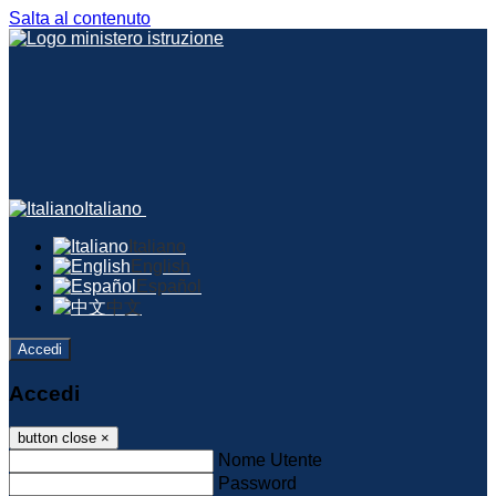
Salta al contenuto
Italiano
Italiano
English
Español
中文
Accedi
Accedi
button close
×
Nome Utente
Password