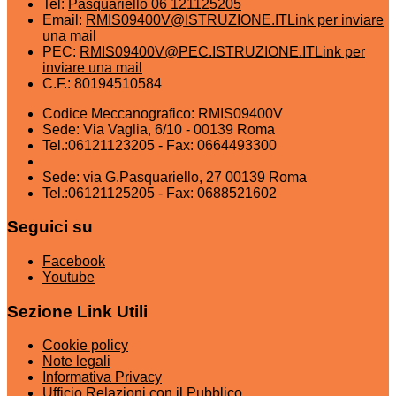
Tel:
Pasquariello 06 121125205
Email:
RMIS09400V@ISTRUZIONE.IT
Link per inviare
una mail
PEC:
RMIS09400V@PEC.ISTRUZIONE.IT
Link per
inviare una mail
C.F.: 80194510584
Codice Meccanografico: RMIS09400V
Sede: Via Vaglia, 6/10 - 00139 Roma
Tel.:06121123205 - Fax: 0664493300
Sede: via G.Pasquariello, 27 00139 Roma
Tel.:06121125205 - Fax: 0688521602
Seguici su
Facebook
Youtube
Sezione Link Utili
Cookie policy
Note legali
Informativa Privacy
Ufficio Relazioni con il Pubblico