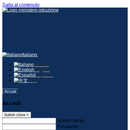
Salta al contenuto
Italiano
Italiano
English
Español
中文
Accedi
Accedi
button close
×
Nome Utente
Password