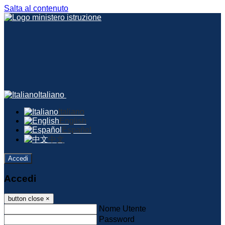
Salta al contenuto
Italiano
Italiano
English
Español
中文
Accedi
Accedi
button close
×
Nome Utente
Password