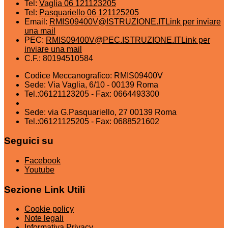
Tel:
Vaglia 06 121123205
Tel:
Pasquariello 06 121125205
Email:
RMIS09400V@ISTRUZIONE.IT
Link per inviare
una mail
PEC:
RMIS09400V@PEC.ISTRUZIONE.IT
Link per
inviare una mail
C.F.: 80194510584
Codice Meccanografico: RMIS09400V
Sede: Via Vaglia, 6/10 - 00139 Roma
Tel.:06121123205 - Fax: 0664493300
Sede: via G.Pasquariello, 27 00139 Roma
Tel.:06121125205 - Fax: 0688521602
Seguici su
Facebook
Youtube
Sezione Link Utili
Cookie policy
Note legali
Informativa Privacy