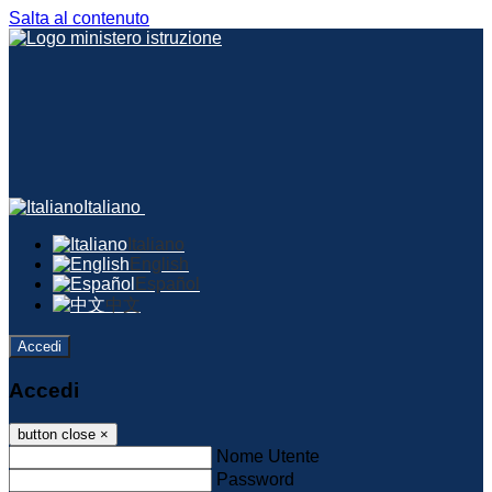
Salta al contenuto
Italiano
Italiano
English
Español
中文
Accedi
Accedi
button close
×
Nome Utente
Password