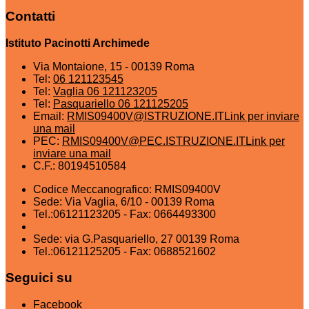
Contatti
Istituto Pacinotti Archimede
Via Montaione, 15 - 00139 Roma
Tel:
06 121123545
Tel:
Vaglia 06 121123205
Tel:
Pasquariello 06 121125205
Email:
RMIS09400V@ISTRUZIONE.IT
Link per inviare
una mail
PEC:
RMIS09400V@PEC.ISTRUZIONE.IT
Link per
inviare una mail
C.F.: 80194510584
Codice Meccanografico: RMIS09400V
Sede: Via Vaglia, 6/10 - 00139 Roma
Tel.:06121123205 - Fax: 0664493300
Sede: via G.Pasquariello, 27 00139 Roma
Tel.:06121125205 - Fax: 0688521602
Seguici su
Facebook