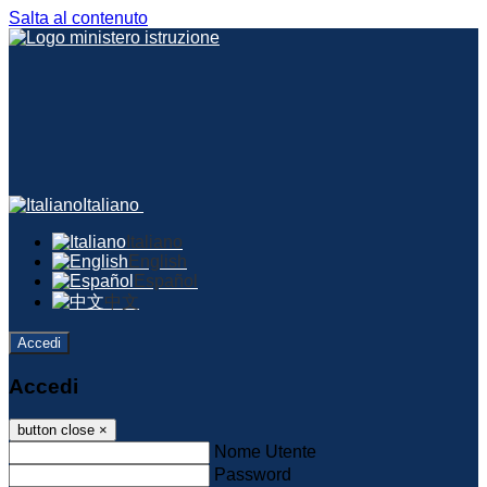
Salta al contenuto
Italiano
Italiano
English
Español
中文
Accedi
Accedi
button close
×
Nome Utente
Password