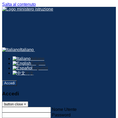
Salta al contenuto
Italiano
Italiano
English
Español
中文
Accedi
Accedi
button close
×
Nome Utente
Password