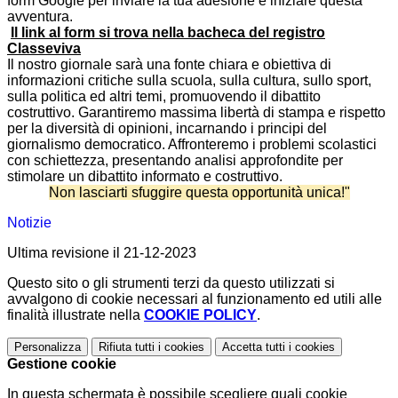
form Google per inviare la tua adesione e iniziare questa
avventura.
Il link al form si trova nella bacheca del registro
Classeviva
Il nostro giornale sarà una fonte chiara e obiettiva di
informazioni critiche sulla scuola, sulla cultura, sullo sport,
sulla politica ed altri temi, promuovendo il dibattito
costruttivo. Garantiremo massima libertà di stampa e rispetto
per la diversità di opinioni, incarnando i principi del
giornalismo democratico. Affronteremo i problemi scolastici
con schiettezza, presentando analisi approfondite per
stimolare un dibattito informato e costruttivo.
Non lasciarti sfuggire questa opportunità unica!"
Notizie
Ultima revisione il 21-12-2023
Questo sito o gli strumenti terzi da questo utilizzati si
avvalgono di cookie necessari al funzionamento ed utili alle
finalità illustrate nella
COOKIE POLICY
.
Personalizza
Rifiuta tutti
i cookies
Accetta tutti
i cookies
Gestione cookie
In questa schermata è possibile scegliere quali cookie