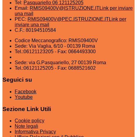
Tel:
Pasquariello 06 121125205
Email:
RMIS09400V@ISTRUZIONE.IT
Link per inviare
una mail
PEC:
RMIS09400V@PEC.ISTRUZIONE.IT
Link per
inviare una mail
C.F.: 80194510584
Codice Meccanografico: RMIS09400V
Sede: Via Vaglia, 6/10 - 00139 Roma
Tel.:06121123205 - Fax: 0664493300
Sede: via G.Pasquariello, 27 00139 Roma
Tel.:06121125205 - Fax: 0688521602
Seguici su
Facebook
Youtube
Sezione Link Utili
Cookie policy
Note legali
Informativa Privacy