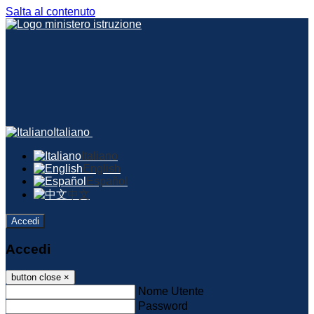
Salta al contenuto
Italiano
Italiano
English
Español
中文
Accedi
Accedi
button close
×
Nome Utente
Password