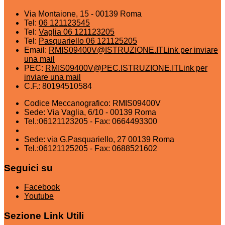
Via Montaione, 15 - 00139 Roma
Tel:
06 121123545
Tel:
Vaglia 06 121123205
Tel:
Pasquariello 06 121125205
Email:
RMIS09400V@ISTRUZIONE.IT
Link per inviare
una mail
PEC:
RMIS09400V@PEC.ISTRUZIONE.IT
Link per
inviare una mail
C.F.: 80194510584
Codice Meccanografico: RMIS09400V
Sede: Via Vaglia, 6/10 - 00139 Roma
Tel.:06121123205 - Fax: 0664493300
Sede: via G.Pasquariello, 27 00139 Roma
Tel.:06121125205 - Fax: 0688521602
Seguici su
Facebook
Youtube
Sezione Link Utili