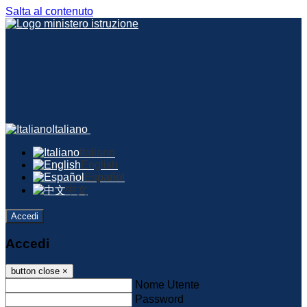
Salta al contenuto
Italiano
Italiano
English
Español
中文
Accedi
Accedi
button close
×
Nome Utente
Password