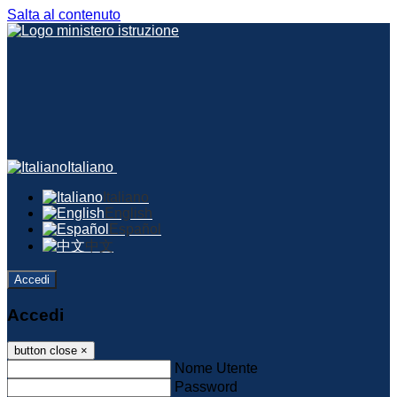
Salta al contenuto
Italiano
Italiano
English
Español
中文
Accedi
Accedi
button close
×
Nome Utente
Password