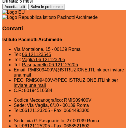
Durata:
6 mesi
Accetta tutti
Salva le preferenze
Istituto Pacinotti Archimede
Contatti
Istituto Pacinotti Archimede
Via Montaione, 15 - 00139 Roma
Tel:
06 121123545
Tel:
Vaglia 06 121123205
Tel:
Pasquariello 06 121125205
Email:
RMIS09400V@ISTRUZIONE.IT
Link per inviare
una mail
PEC:
RMIS09400V@PEC.ISTRUZIONE.IT
Link per
inviare una mail
C.F.: 80194510584
Codice Meccanografico: RMIS09400V
Sede: Via Vaglia, 6/10 - 00139 Roma
Tel.:06121123205 - Fax: 0664493300
Sede: via G.Pasquariello, 27 00139 Roma
Tel.:06121125205 - Fax: 0688521602