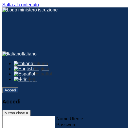
Salta al contenuto
Italiano
Italiano
English
Español
中文
Accedi
Accedi
button close
×
Nome Utente
Password