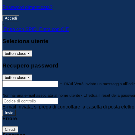
Password dimenticata?
-
Entra con SPID
Entra con CIE
Seleziona utente
button close
×
Recupero password
button close
×
E-mail
Verrà inviato un messaggio all'indir
Non hai una e-mail associata al nome utente? Effettua il reset della passwo
E-mail inviata, si prega di controllare la casella di posta elettro
Errore
Chiudi