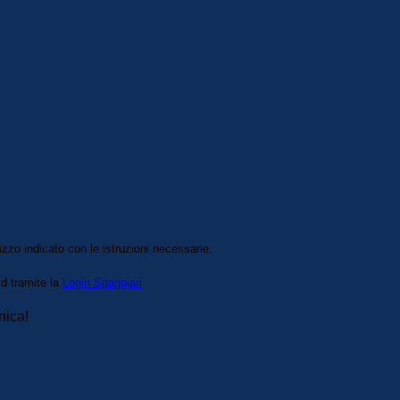
izzo indicato con le istruzioni necessarie.
rd tramite la
Login Spaggiari
nica!