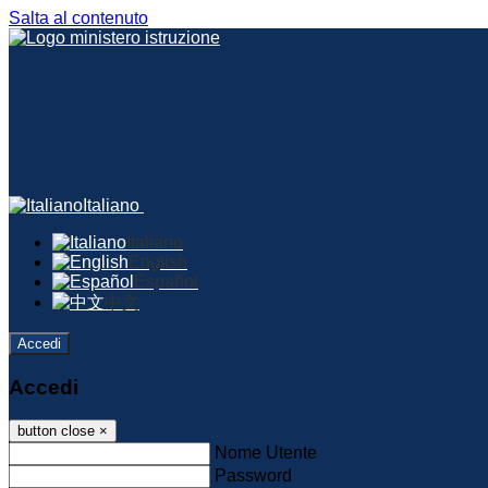
Salta al contenuto
Italiano
Italiano
English
Español
中文
Accedi
Accedi
button close
×
Nome Utente
Password