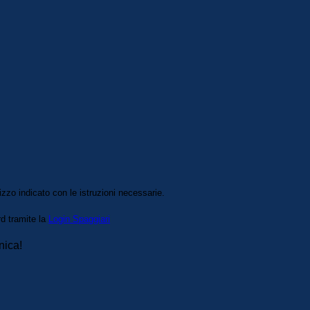
izzo indicato con le istruzioni necessarie.
rd tramite la
Login Spaggiari
nica!