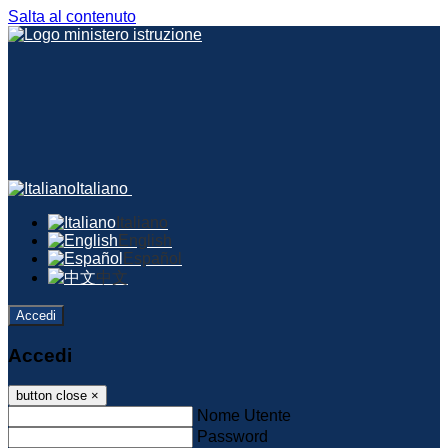
Salta al contenuto
Italiano
Italiano
English
Español
中文
Accedi
Accedi
button close
×
Nome Utente
Password