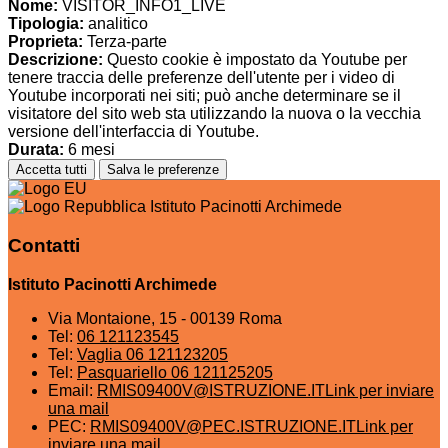
Nome:
VISITOR_INFO1_LIVE
Tipologia:
analitico
Proprieta:
Terza-parte
Descrizione:
Questo cookie è impostato da Youtube per
tenere traccia delle preferenze dell'utente per i video di
Youtube incorporati nei siti; può anche determinare se il
visitatore del sito web sta utilizzando la nuova o la vecchia
versione dell'interfaccia di Youtube.
Durata:
6 mesi
Accetta tutti
Salva le preferenze
Istituto Pacinotti Archimede
Contatti
Istituto Pacinotti Archimede
Via Montaione, 15 - 00139 Roma
Tel:
06 121123545
Tel:
Vaglia 06 121123205
Tel:
Pasquariello 06 121125205
Email:
RMIS09400V@ISTRUZIONE.IT
Link per inviare
una mail
PEC:
RMIS09400V@PEC.ISTRUZIONE.IT
Link per
inviare una mail