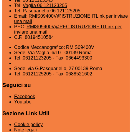
Tel:
06 121123545
Tel:
Vaglia 06 121123205
Tel:
Pasquariello 06 121125205
Email:
RMIS09400V@ISTRUZIONE.IT
Link per inviare
una mail
PEC:
RMIS09400V@PEC.ISTRUZIONE.IT
Link per
inviare una mail
C.F.: 80194510584
Codice Meccanografico: RMIS09400V
Sede: Via Vaglia, 6/10 - 00139 Roma
Tel.:06121123205 - Fax: 0664493300
Sede: via G.Pasquariello, 27 00139 Roma
Tel.:06121125205 - Fax: 0688521602
Seguici su
Facebook
Youtube
Sezione Link Utili
Cookie policy
Note legali