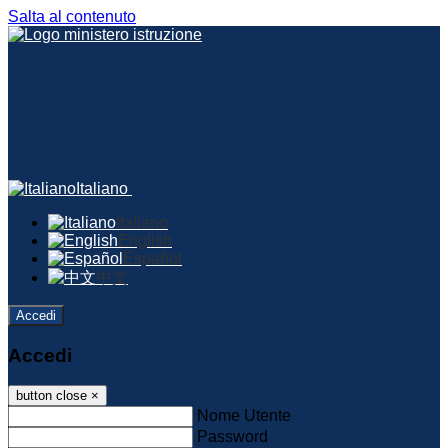
Salta al contenuto
Italiano
Italiano
English
Español
中文
Accedi
Accedi
button close
×
Nome Utente
Password