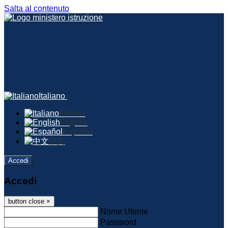
Salta al contenuto
Italiano
Italiano
English
Español
中文
Accedi
Accedi
button close
×
Nome Utente
Password