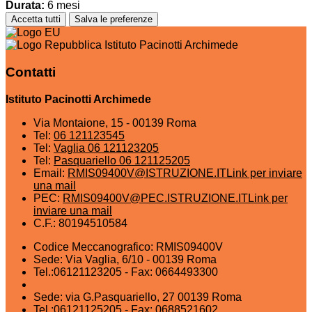
Durata:
6 mesi
Accetta tutti
Salva le preferenze
Istituto Pacinotti Archimede
Contatti
Istituto Pacinotti Archimede
Via Montaione, 15 - 00139 Roma
Tel:
06 121123545
Tel:
Vaglia 06 121123205
Tel:
Pasquariello 06 121125205
Email:
RMIS09400V@ISTRUZIONE.IT
Link per inviare
una mail
PEC:
RMIS09400V@PEC.ISTRUZIONE.IT
Link per
inviare una mail
C.F.: 80194510584
Codice Meccanografico: RMIS09400V
Sede: Via Vaglia, 6/10 - 00139 Roma
Tel.:06121123205 - Fax: 0664493300
Sede: via G.Pasquariello, 27 00139 Roma
Tel.:06121125205 - Fax: 0688521602