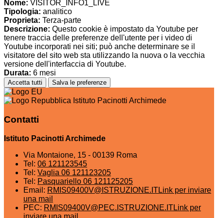
Nome:
VISITOR_INFO1_LIVE
Tipologia:
analitico
Proprieta:
Terza-parte
Descrizione:
Questo cookie è impostato da Youtube per
tenere traccia delle preferenze dell'utente per i video di
Youtube incorporati nei siti; può anche determinare se il
visitatore del sito web sta utilizzando la nuova o la vecchia
versione dell'interfaccia di Youtube.
Durata:
6 mesi
Accetta tutti
Salva le preferenze
Istituto Pacinotti Archimede
Contatti
Istituto Pacinotti Archimede
Via Montaione, 15 - 00139 Roma
Tel:
06 121123545
Tel:
Vaglia 06 121123205
Tel:
Pasquariello 06 121125205
Email:
RMIS09400V@ISTRUZIONE.IT
Link per inviare
una mail
PEC:
RMIS09400V@PEC.ISTRUZIONE.IT
Link per
inviare una mail