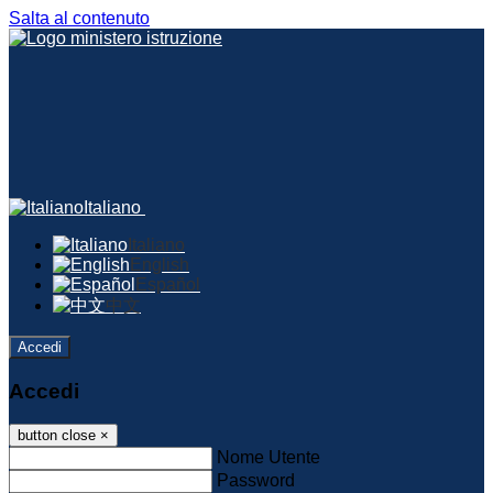
Salta al contenuto
Italiano
Italiano
English
Español
中文
Accedi
Accedi
button close
×
Nome Utente
Password