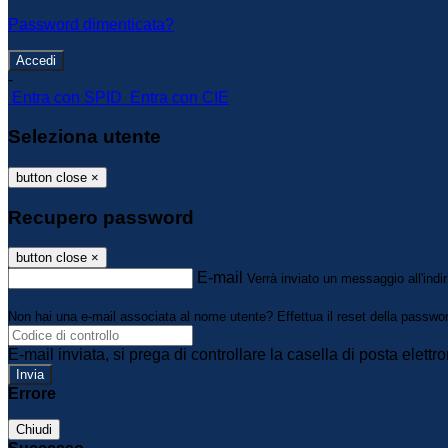
Password dimenticata?
-
Entra con SPID
Entra con CIE
Seleziona utente
button close
×
Recupero password
button close
×
E-mail
Verrà inviato un messaggio all'indir
Non hai una e-mail associata al nome utente? Effettua il reset della passwo
E-mail inviata, si prega di controllare la casella di posta elettro
Errore
Chiudi