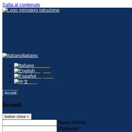
Salta al contenuto
Italiano
Italiano
English
Español
中文
Accedi
Accedi
button close
×
Nome Utente
Password