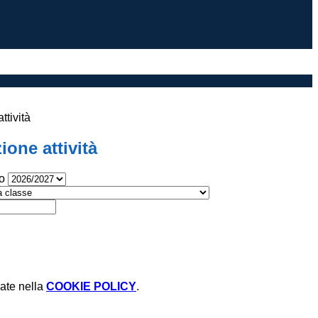
ttività
ione attività
o
rate nella
COOKIE POLICY
.