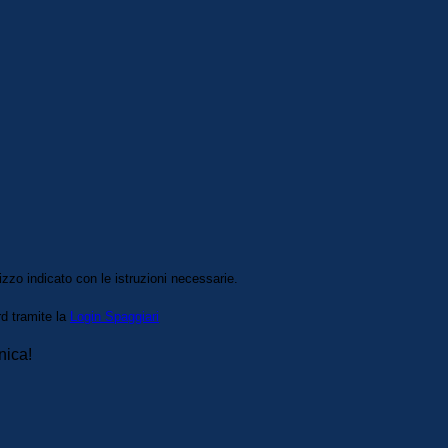
izzo indicato con le istruzioni necessarie.
rd tramite la
Login Spaggiari
nica!