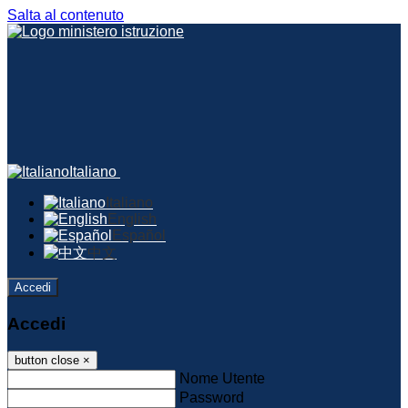
Salta al contenuto
Italiano
Italiano
English
Español
中文
Accedi
Accedi
button close
×
Nome Utente
Password