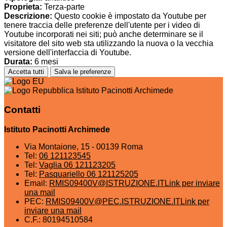
Proprieta:
Terza-parte
Descrizione:
Questo cookie è impostato da Youtube per
tenere traccia delle preferenze dell'utente per i video di
Youtube incorporati nei siti; può anche determinare se il
visitatore del sito web sta utilizzando la nuova o la vecchia
versione dell'interfaccia di Youtube.
Durata:
6 mesi
Accetta tutti
Salva le preferenze
Istituto Pacinotti Archimede
Contatti
Istituto Pacinotti Archimede
Via Montaione, 15 - 00139 Roma
Tel:
06 121123545
Tel:
Vaglia 06 121123205
Tel:
Pasquariello 06 121125205
Email:
RMIS09400V@ISTRUZIONE.IT
Link per inviare
una mail
PEC:
RMIS09400V@PEC.ISTRUZIONE.IT
Link per
inviare una mail
C.F.: 80194510584