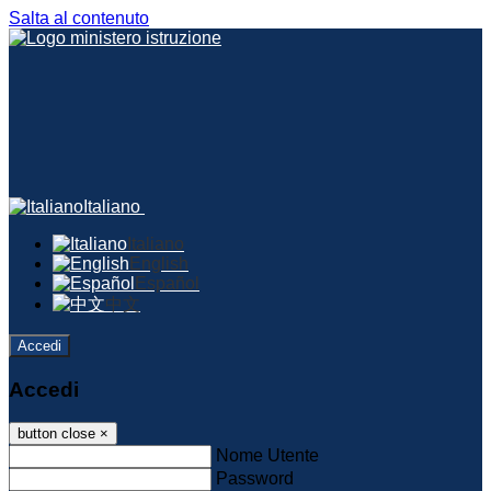
Salta al contenuto
Italiano
Italiano
English
Español
中文
Accedi
Accedi
button close
×
Nome Utente
Password