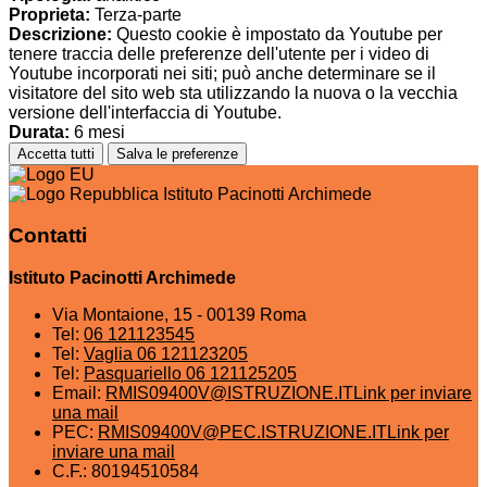
Proprieta:
Terza-parte
Descrizione:
Questo cookie è impostato da Youtube per
tenere traccia delle preferenze dell'utente per i video di
Youtube incorporati nei siti; può anche determinare se il
visitatore del sito web sta utilizzando la nuova o la vecchia
versione dell'interfaccia di Youtube.
Durata:
6 mesi
Accetta tutti
Salva le preferenze
Istituto Pacinotti Archimede
Contatti
Istituto Pacinotti Archimede
Via Montaione, 15 - 00139 Roma
Tel:
06 121123545
Tel:
Vaglia 06 121123205
Tel:
Pasquariello 06 121125205
Email:
RMIS09400V@ISTRUZIONE.IT
Link per inviare
una mail
PEC:
RMIS09400V@PEC.ISTRUZIONE.IT
Link per
inviare una mail
C.F.: 80194510584