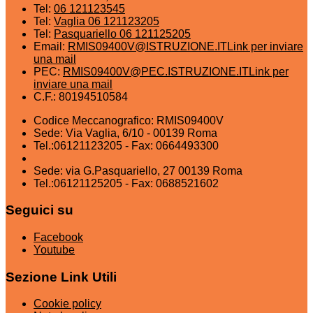
Tel:
06 121123545
Tel:
Vaglia 06 121123205
Tel:
Pasquariello 06 121125205
Email:
RMIS09400V@ISTRUZIONE.IT
Link per inviare
una mail
PEC:
RMIS09400V@PEC.ISTRUZIONE.IT
Link per
inviare una mail
C.F.: 80194510584
Codice Meccanografico: RMIS09400V
Sede: Via Vaglia, 6/10 - 00139 Roma
Tel.:06121123205 - Fax: 0664493300
Sede: via G.Pasquariello, 27 00139 Roma
Tel.:06121125205 - Fax: 0688521602
Seguici su
Facebook
Youtube
Sezione Link Utili
Cookie policy