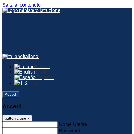
Salta al contenuto
Italiano
Italiano
English
Español
中文
Accedi
Accedi
button close
×
Nome Utente
Password