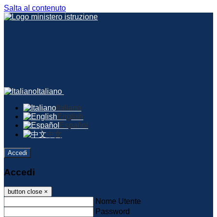
Salta al contenuto
Italiano
Italiano
English
Español
中文
Accedi
Accedi
button close
×
Nome Utente
Password