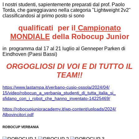
I nostri studenti, sapientemente preparati dal prof. Paolo
Torda, che gareggiavano nella categoria "Lightweight 2v2"
classificandosi al primo posto si sono
qualificati per il
Campionato
MONDIALE
della Robocup Junior
in programma dal 17 al 21 luglio al Genneper Parken di
Eindhoven (Paesi Bassi)
ORGOGLIOSI DI VOI E DI TUTTO IL
TEAM!!
https://www.lastampa.it/
verbano-cusio-ossola/2024/04/
15/video/robocup_a_verbania_
studenti_di_tutta_italia_si_
sfidano_con_i_robot_che_hanno_
inventato-14225469/
https://robocupjunioracademy.
it/wp-content/uploads/2024/
Albovincitori.pdf
ROBOCUP VERBANIA