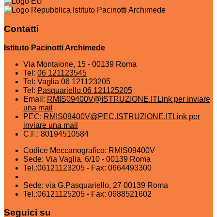
Istituto Pacinotti Archimede
Contatti
Istituto Pacinotti Archimede
Via Montaione, 15 - 00139 Roma
Tel:
06 121123545
Tel:
Vaglia 06 121123205
Tel:
Pasquariello 06 121125205
Email:
RMIS09400V@ISTRUZIONE.IT
Link per inviare
una mail
PEC:
RMIS09400V@PEC.ISTRUZIONE.IT
Link per
inviare una mail
C.F.: 80194510584
Codice Meccanografico: RMIS09400V
Sede: Via Vaglia, 6/10 - 00139 Roma
Tel.:06121123205 - Fax: 0664493300
Sede: via G.Pasquariello, 27 00139 Roma
Tel.:06121125205 - Fax: 0688521602
Seguici su