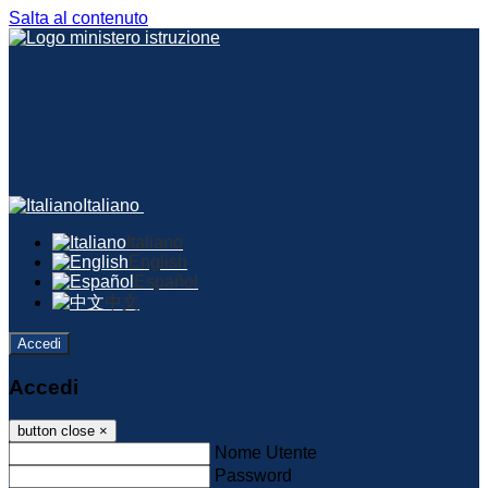
Salta al contenuto
Italiano
Italiano
English
Español
中文
Accedi
Accedi
button close
×
Nome Utente
Password