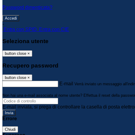
Password dimenticata?
-
Entra con SPID
Entra con CIE
Seleziona utente
button close
×
Recupero password
button close
×
E-mail
Verrà inviato un messaggio all'indir
Non hai una e-mail associata al nome utente? Effettua il reset della passwo
E-mail inviata, si prega di controllare la casella di posta elettro
Errore
Chiudi