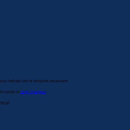
izzo indicato con le istruzioni necessarie.
rd tramite la
Login Spaggiari
nica!