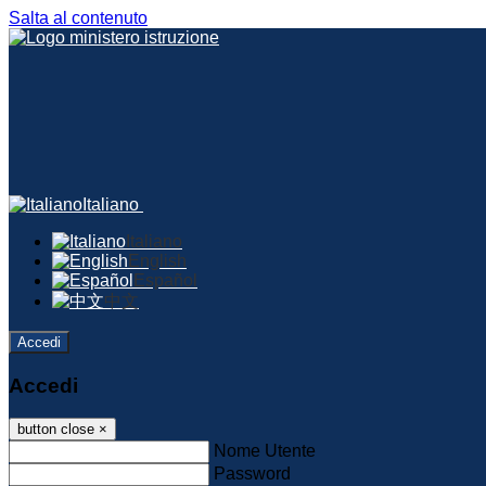
Salta al contenuto
Italiano
Italiano
English
Español
中文
Accedi
Accedi
button close
×
Nome Utente
Password